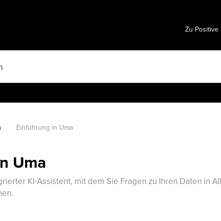
Zu Positive
a
Einführung in Uma
in Uma
egrierter KI-Assistent, mit dem Sie Fragen zu Ihren Daten in A
nen.