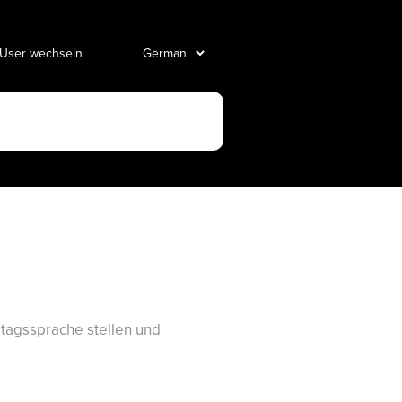
 User wechseln
lltagssprache stellen und