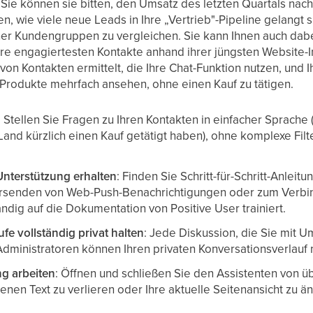
Sie können sie bitten, den Umsatz des letzten Quartals nac
en, wie viele neue Leads in Ihre „Vertrieb"-Pipeline gelangt 
er Kundengruppen zu vergleichen. Sie kann Ihnen auch dabei
re engagiertesten Kontakte anhand ihrer jüngsten Website-In
on Kontakten ermittelt, die Ihre Chat-Funktion nutzen, und I
 Produkte mehrfach ansehen, ohne einen Kauf zu tätigen.
: Stellen Sie Fragen zu Ihren Kontakten in einfacher Sprache
nd kürzlich einen Kauf getätigt haben), ohne komplexe Filte
Unterstützung erhalten
: Finden Sie Schritt-für-Schritt-Anlei
rsenden von Web-Push-Benachrichtigungen oder zum Verbin
ändig auf die Dokumentation von Positive User trainiert.
fe vollständig privat halten
: Jede Diskussion, die Sie mit Um
dministratoren können Ihren privaten Konversationsverlauf 
g arbeiten
: Öffnen und schließen Sie den Assistenten von ü
en Text zu verlieren oder Ihre aktuelle Seitenansicht zu ä