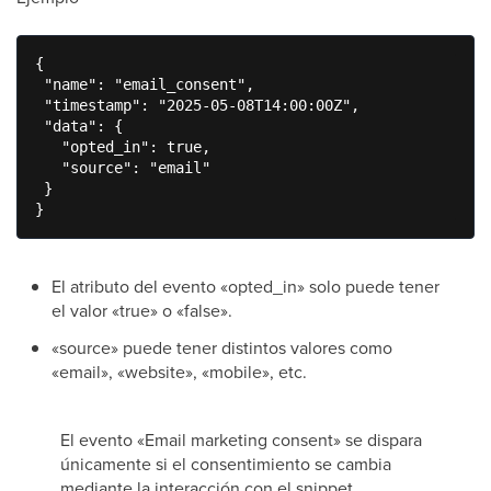
{

 "name": "email_consent",

 "timestamp": "2025-05-08T14:00:00Z",

 "data": {

   "opted_in": true,

   "source": "email"

 }

El atributo del evento «opted_in» solo puede tener
el valor «true» o «false».
«source» puede tener distintos valores como
«email», «website», «mobile», etc.
El evento «Email marketing consent» se dispara
únicamente si el consentimiento se cambia
mediante la interacción con el snippet.