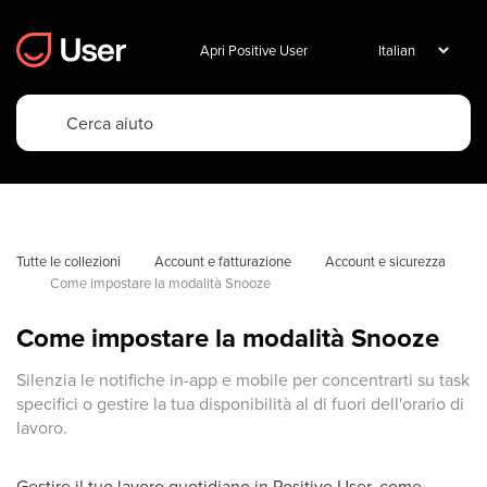
Apri Positive User
Tutte le collezioni
Account e fatturazione
Account e sicurezza
Come impostare la modalità Snooze
Come impostare la modalità Snooze
Silenzia le notifiche in-app e mobile per concentrarti su task
specifici o gestire la tua disponibilità al di fuori dell'orario di
lavoro.
Gestire il tuo lavoro quotidiano in Positive User, come