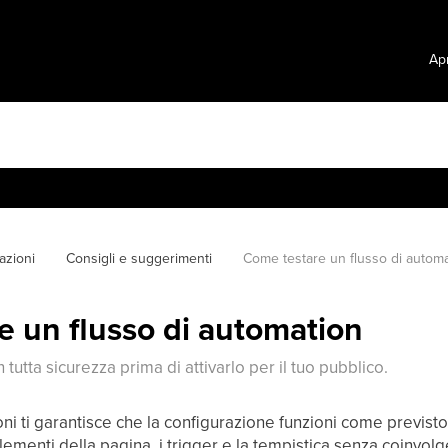
Apr
azioni
Consigli e suggerimenti
Come testare un flusso di autom
e un flusso di automation
n tutta sicurezza prima di attivarlo per il tuo pubblico.
ni ti garantisce che la configurazione funzioni come previst
elementi della pagina, i trigger e la tempistica senza coinvolger