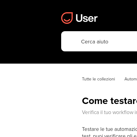
Tutte le collezioni
Autom
Come testar
Verifica il tuo workflow i
Testare le tue automazio
test, puoi verificare gli 