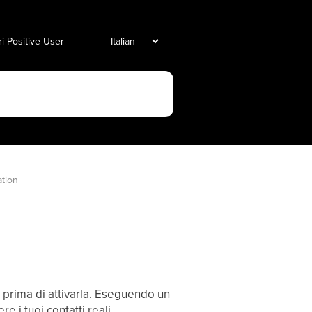
i Positive User
ation
o prima di attivarla. Eseguendo un
e i tuoi contatti reali.