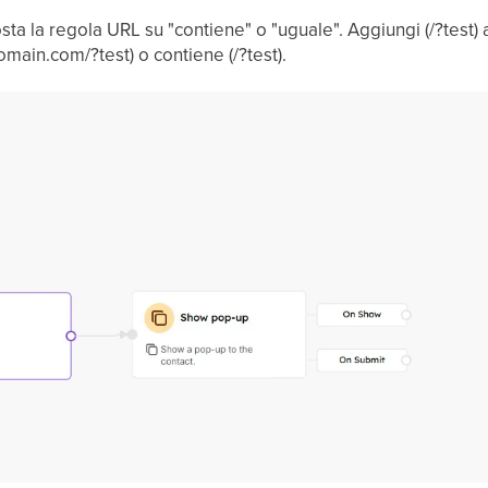
osta la regola URL su "contiene" o "uguale". Aggiungi (/?test) 
omain.com/?test) o contiene (/?test).