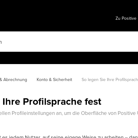
Zu Positive
 & Abrechnung
Konto & Sicherheit
So legen Sie Ihre Profilsprach
 Ihre Profilsprache fest
ellen Profileinstellungen an, um die Oberfläche von Positive
t es jedem Nutzer, auf seine eigene Weise zu arbeiten – dank