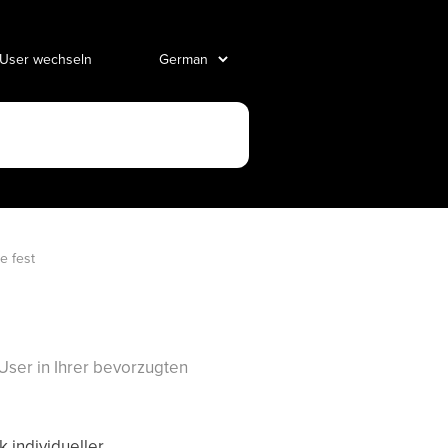
 User wechseln
e fest
 User in Ihrer bevorzugten
 individueller