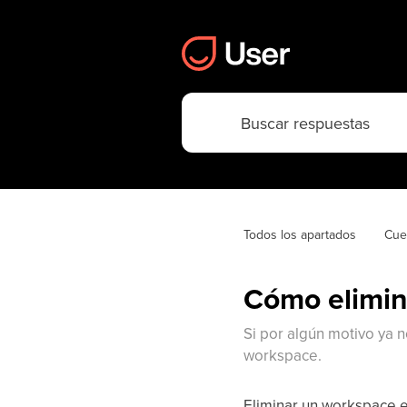
Todos los apartados
Cue
Cómo elimin
Si por algún motivo ya 
workspace.
Eliminar un workspace e