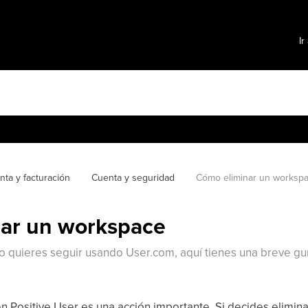
Ir
nta y facturación
Cuenta y seguridad
Cómo eliminar un worksp
ar un workspace
no quieres seguir usando User.com, aquí tienes una breve gu
n Positive User es una acción importante. Si decides elimin