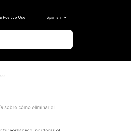
 a Positive User
ace
ía sobre cómo eliminar el
ar tu workspace, perderás el