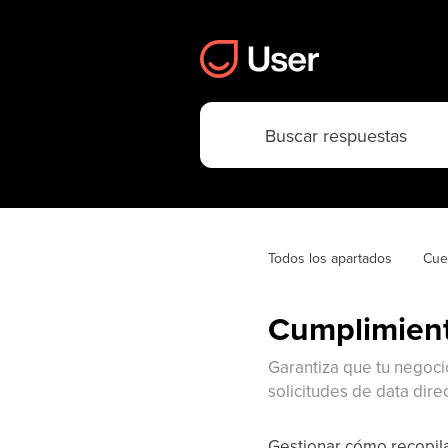
Todos los apartados
Cue
Cumplimient
Garantiza que tu negoci
solicitudes de data dir
Gestionar cómo recopila