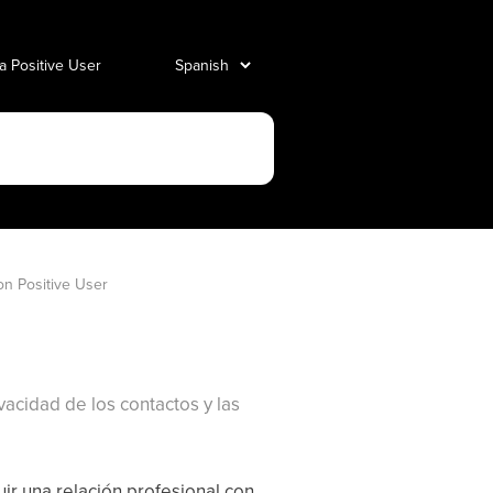
 a Positive User
n Positive User
acidad de los contactos y las
ir una relación profesional con