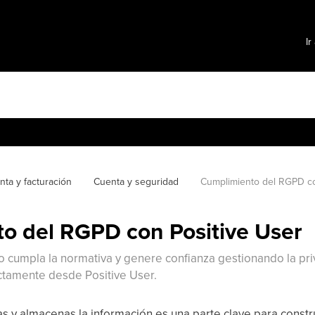
Ir
nta y facturación
Cuenta y seguridad
Cumplimiento del RGPD co
o del RGPD con Positive User
o cumpla la normativa y genere confianza gestionando la priv
ectamente desde Positive User.
s y almacenas la información es una parte clave para constru