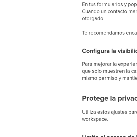
En tus formularios y po
Cuando un contacto marca
otorgado.
Te recomendamos encare
Configura la visibil
Para mejorar la experien
que solo muestren la cas
mismo permiso y mantien
Protege la priva
Utiliza estos ajustes p
workspace.
Limita el acceso de 