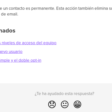
e un contacto es permanente. Esta acción también elimina su 
 de email.
onados
s niveles de acceso del equipo
uevo usuario
imple y el doble opt-in
¿Te ha ayudado esta respuesta?
😞
😐
😁