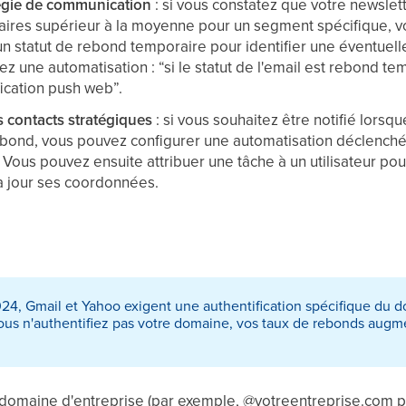
tégie de communication
: si vous constatez que votre newslet
ires supérieur à la moyenne pour un segment spécifique, v
un statut de rebond temporaire pour identifier une éventuell
z une automatisation : “si le statut de l'email est rebond te
ication push web”.
s contacts stratégiques
: si vous souhaitez être notifié lorsqu
ebond, vous pouvez configurer une automatisation déclench
. Vous pouvez ensuite attribuer une tâche à un utilisateur pour
à jour ses coordonnées.
024, Gmail et Yahoo exigent une authentification spécifique du
vous n'authentifiez pas votre domaine, vos taux de rebonds aug
n domaine d'entreprise (par exemple, @votreentreprise.com pl