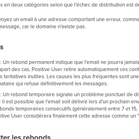
 en deux catégories selon que l'échec de distribution est dé
nvoyez un email à une adresse comportant une erreur, com
 message, car le domaine n'existe pas.
s
: Un rebond permanent indique que l'email ne pourra jamais 
upart des cas, Positive User retire automatiquement ces conta
s tentatives inutiles. Les causes les plus fréquentes sont un
nataire qui refuse définitivement les messages.
: Un rebond temporaire signale un problème ponctuel de dist
 il est possible que l'email soit délivré lors d'un prochain e
bonds temporaires consécutifs (généralement entre 7 et 15, 
itive User considérera finalement cette adresse comme un
er les rebonds