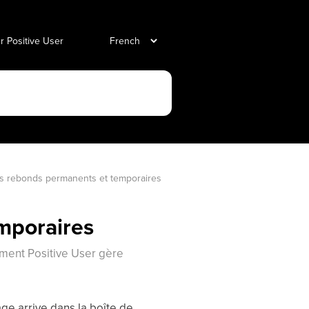
ur Positive User
s rebonds permanents et temporaires
mporaires
mment Positive User gère
e arrive dans la boîte de