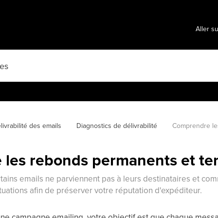
Aller s
livrabilité des emails
Diagnostics de délivrabilité
Comprendre le
les rebonds permanents et te
ains emails ne parviennent pas à leurs destinataires et co
uations afin de préserver votre réputation d'expéditeur.
e campagne emailing, votre objectif est que chaque messag