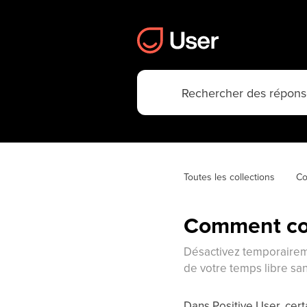
Toutes les collections
Co
Comment con
Désactivez temporaireme
de votre temps libre san
Dans Positive User, cer