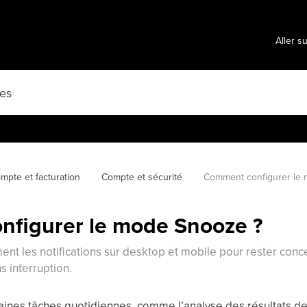
Aller s
mpte et facturation
Compte et sécurité
Comment configurer le
figurer le mode Snooze ?
nt les notifications sur desktop et mobile pour rester conce
s interruption.
taines tâches quotidiennes, comme l’analyse des résultats d