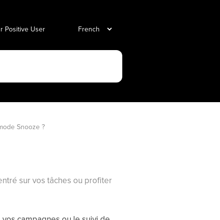
ur Positive User
 mode Snooze ?
ntré sur vos tâches ou profiter
e vos campagnes ou le suivi de