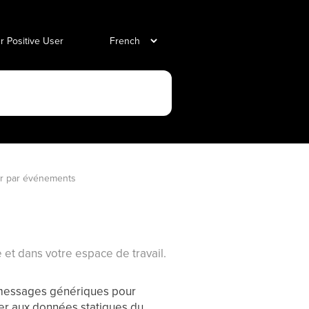
ur Positive User
er par événements
e et dans votre espace de travail.
 messages génériques pour
ter aux données statiques du