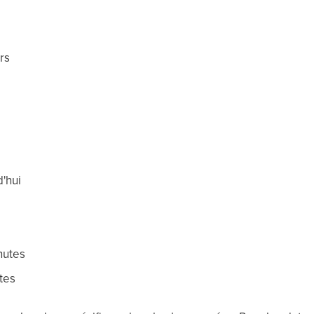
urs
s
d'hui
nutes
utes