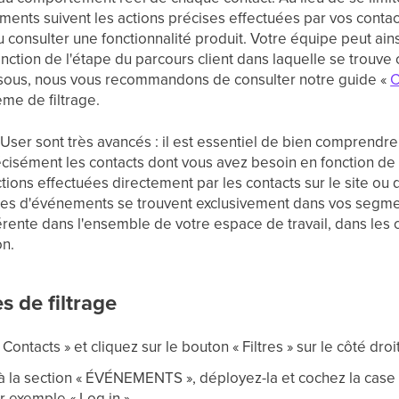
énements suivent les actions précises effectuées par vos cont
 consulter une fonctionnalité produit. Votre équipe peut a
ction de l'étape du parcours client dans laquelle se trouv
essous, nous vous recommandons de consulter notre guide «
C
ème de filtrage.
e User sont très avancés : il est essentiel de bien comprendre
écisément les contacts dont vous avez besoin en fonction d
ions effectuées directement par les contacts sur le site ou
ltres d'événements se trouvent exclusivement dans vos segme
érente dans l'ensemble de votre espace de travail, dans l
on.
s de filtrage
ontacts » et cliquez sur le bouton « Filtres » sur le côté droit
u'à la section « ÉVÉNEMENTS », déployez-la et cochez la case 
r exemple « Log in ».