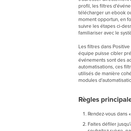
profil, les filtres d'év
télécharger un ebook ou
moment opportun, en fon
suivre les étapes ci-d
familiariser avec le syst
Les filtres dans Positiv
équipe puisse cibler pr
événements sont des act
automatisations, ces fi
utilisés de manière coh
modules d'automatisati
Règles principale
Rendez-vous dans « C
Faites défiler jusq
souhaitez suivre, pa