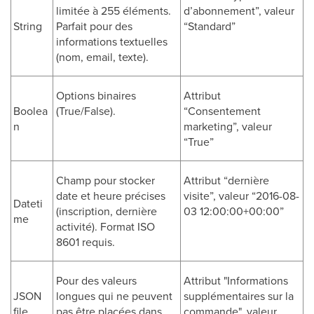
limitée à 255 éléments.
d’abonnement”, valeur
String
Parfait pour des
“Standard”
informations textuelles
(nom, email, texte).
Options binaires
Attribut
Boolea
(True/False).
“Consentement
n
marketing”, valeur
“True”
Champ pour stocker
Attribut “dernière
date et heure précises
visite”, valeur “2016-08-
Dateti
(inscription, dernière
03 12:00:00+00:00”
me
activité). Format ISO
8601 requis.
Pour des valeurs
Attribut "Informations
JSON
longues qui ne peuvent
supplémentaires sur la
file
pas être placées dans
commande", valeur