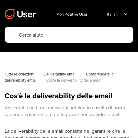
Apri Positive User
Tutte le collezioni
Deliverability email
Comprendere la 
deliverability email
Cos'è la deliverability delle email
Cos'è la deliverability delle email
Assicurati che i tuoi messaggi arrivino in casella di posta,
capendo come restare nelle grazie dei provider email.
La deliverability delle email consiste nel garantire che le
tue email compaiano davvero dove i tuoi contatti possono