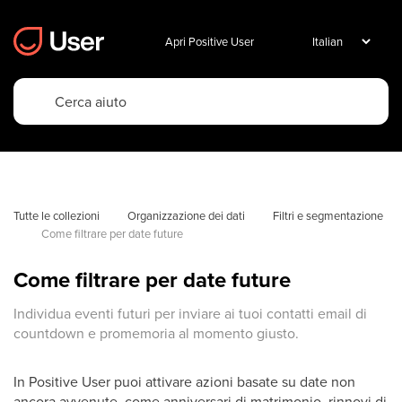
Apri Positive User
Tutte le collezioni
Organizzazione dei dati
Filtri e segmentazione
Come filtrare per date future
Come filtrare per date future
Individua eventi futuri per inviare ai tuoi contatti email di
countdown e promemoria al momento giusto.
In Positive User puoi attivare azioni basate su date non
ancora avvenute, come anniversari di matrimonio, rinnovi di