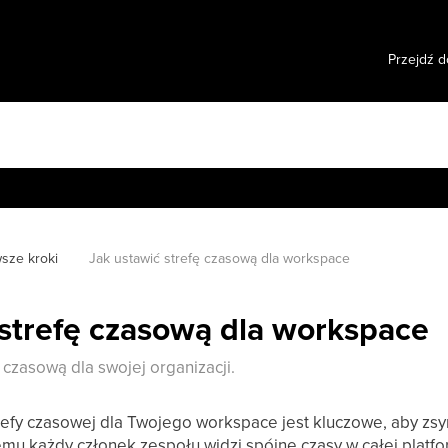
Przejdź d
wsze kroki
Jak ustawić strefę czasową dla workspace
 strefę czasową dla workspace
 czasową dla swojej organizacji.
refy czasowej dla Twojego workspace jest kluczowe, aby zs
emu każdy członek zespołu widzi spójne czasy w całej platfo