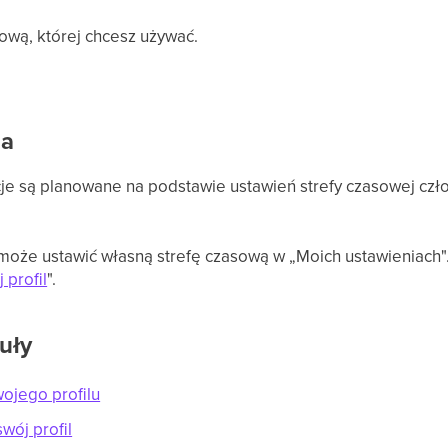
ową, której chcesz używać.
ja
e są planowane na podstawie ustawień strefy czasowej człon
oże ustawić własną strefę czasową w „Moich ustawieniach".
 profil
".
uły
wojego profilu
wój profil