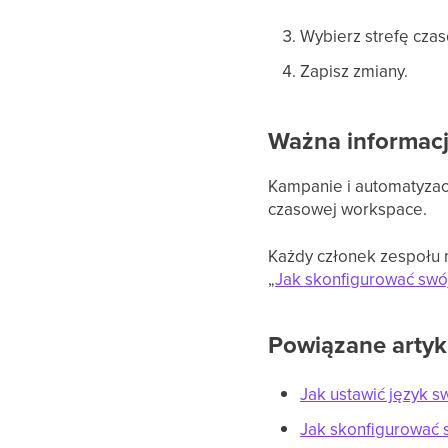
Wybierz strefę czas
Zapisz zmiany.
Ważna informac
Kampanie i automatyzacj
czasowej workspace.
Każdy członek zespołu m
„
Jak skonfigurować swój
Powiązane artyk
Jak ustawić język s
Jak skonfigurować s