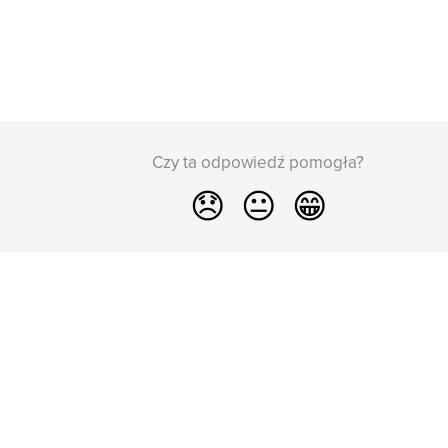
Czy ta odpowiedź pomogła?
😞
😐
😁