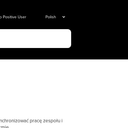
o Positive User
ynchronizować pracę zespołu i
rmie.