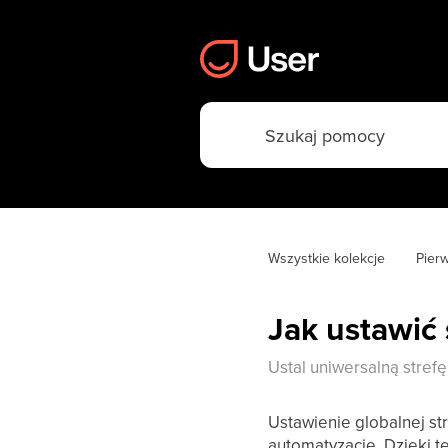
Wszystkie kolekcje
Pier
Jak ustawić
Ustal uniwersalną strefę
Ustawienie globalnej st
automatyzacje. Dzięki t