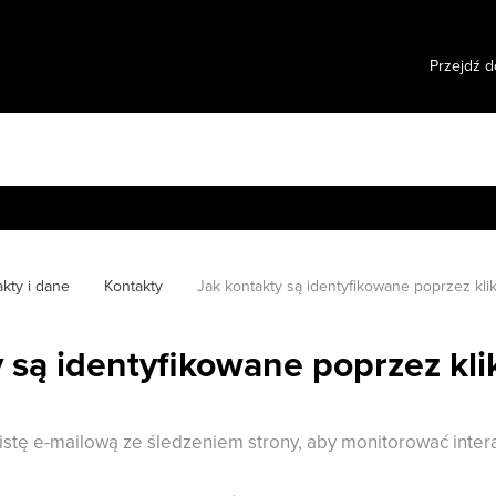
Przejdź d
kty i dane
Kontakty
Jak kontakty są identyfikowane poprzez kli
 są identyfikowane poprzez kli
listę e-mailową ze śledzeniem strony, aby monitorować intera