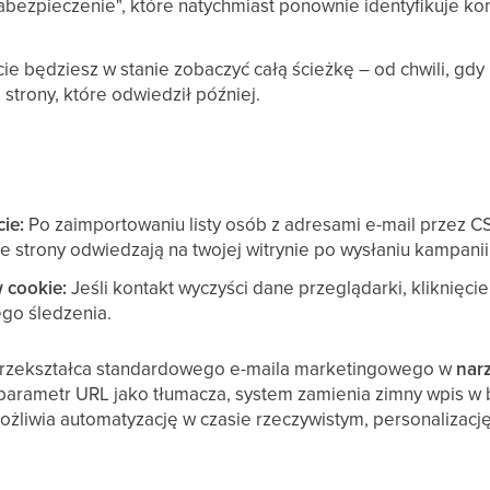
zabezpieczenie", które natychmiast ponownie identyfikuje kon
e będziesz w stanie zobaczyć całą ścieżkę – od chwili, gdy
 strony, które odwiedził później.
ie:
Po zaimportowaniu listy osób z adresami e-mail przez CS
re strony odwiedzają na twojej witrynie po wysłaniu kampanii
 cookie:
Jeśli kontakt wyczyści dane przeglądarki, kliknięci
ego śledzenia.
przekształca standardowego e-maila marketingowego w
narz
 parametr URL jako tłumacza, system zamienia zimny wpis w 
ożliwia automatyzację w czasie rzeczywistym, personalizację 