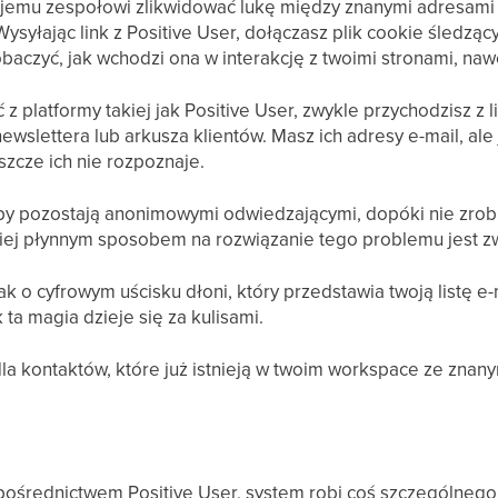
emu zespołowi zlikwidować lukę między znanymi adresami 
ysyłając link z Positive User, dołączasz plik cookie śledząc
aczyć, jak wchodzi ona w interakcję z twoimi stronami, nawet
z platformy takiej jak Positive User, zwykle przychodzisz z l
wslettera lub arkusza klientów. Masz ich adresy e-mail, ale
szcze ich nie rozpoznaje.
oby pozostają anonimowymi odwiedzającymi, dopóki nie zrobią
iej płynnym sposobem na rozwiązanie tego problemu jest zwy
ak o cyfrowym uścisku dłoni, który przedstawia twoją listę
 ta magia dzieje się za kulisami.
dla kontaktów, które już istnieją w twoim workspace ze znan
pośrednictwem Positive User, system robi coś szczególnego 