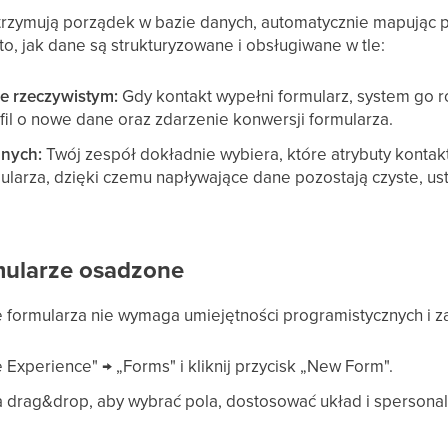
rzymują porządek w bazie danych, automatycznie mapując p
o, jak dane są strukturyzowane i obsługiwane w tle:
ie rzeczywistym:
Gdy kontakt wypełni formularz, system go r
ofil o nowe dane oraz zdarzenie konwersji formularza.
anych:
Twój zespół dokładnie wybiera, które atrybuty kontakt
larza, dzięki czemu napływające dane pozostają czyste, u
mularze osadzone
e formularza nie wymaga umiejętności programistycznych i z
 Experience" → „Forms" i kliknij przycisk „New Form".
ra drag&drop, aby wybrać pola, dostosować układ i spersona