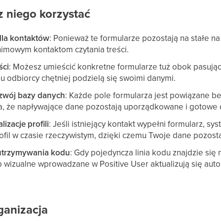
z niego korzystać
dla kontaktów
: Ponieważ te formularze pozostają na stałe na
nimowym kontaktom czytania treści.
ści
: Możesz umieścić konkretne formularze tuż obok pasują
mu odbiorcy chętniej podzielą się swoimi danymi.
zwój bazy danych
: Każde pole formularza jest powiązane b
ia, że napływające dane pozostają uporządkowane i gotowe 
izacje profili
: Jeśli istniejący kontakt wypełni formularz, sy
rofil w czasie rzeczywistym, dzięki czemu Twoje dane pozosta
 utrzymywania kodu
: Gdy pojedyncza linia kodu znajdzie się 
 wizualne wprowadzane w Positive User aktualizują się auto
ganizacja