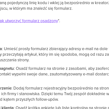
ą pojedynczą linię kodu i wklej ją bezpośrednio w kreatorz
jscu, w którym ma znaleźć się formularz.
ak utworzyć formularz osadzony
".
ra
: Umieść prosty formularz zbierający adresy e-mail na do
przeczytają artykuł, który im się spodoba, mogą od razu za
uszczania strony.
magnetu
: Osadź formularz na stronie z zasobami, aby zaofe
ontakt wypełni swoje dane, zautomatyzowany e-mail dostarcz
arzenie
: Dodaj formularz rejestracyjny bezpośrednio na stro
 ich firmy i stanowiska. Dzięki temu Twój zespół dokładnie w
 kątem przyszłych follow-upów.
 klienta
: Osadź krótką ankietę lub listę kontrolną na stronie 