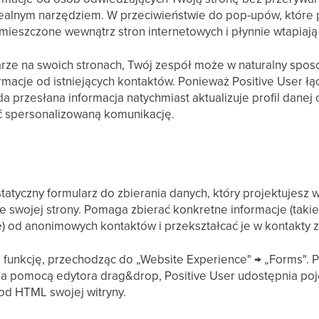
alnym narzędziem. W przeciwieństwie do pop-upów, które po
mieszczone wewnątrz stron internetowych i płynnie wtapiają s
arze na swoich stronach, Twój zespół może w naturalny spo
macje od istniejących kontaktów. Ponieważ Positive User łą
a przesłana informacja natychmiast aktualizuje profil danej
 spersonalizowaną komunikację.
tatyczny formularz do zbierania danych, który projektujesz w
 swojej strony. Pomaga zbierać konkretne informacje (takie 
) od anonimowych kontaktów i przekształcać je w kontakty 
tę funkcję, przechodząc do „Website Experience" → „Forms". P
za pomocą edytora drag&drop, Positive User udostępnia poje
kod HTML swojej witryny.