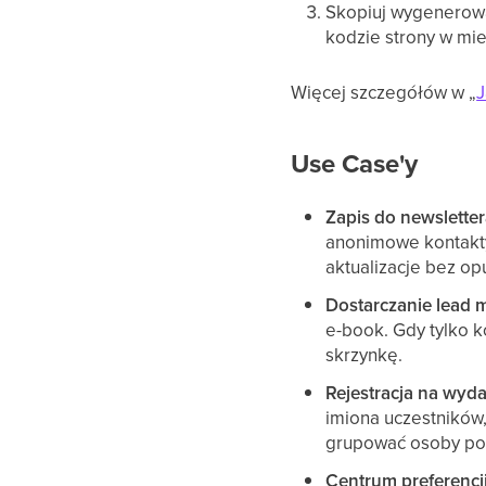
Skopiuj wygenerowan
kodzie strony w mie
Więcej szczegółów w „
J
Use Case'y
Zapis do newslette
anonimowe kontakty 
aktualizacje bez op
Dostarczanie lead 
e-book. Gdy tylko k
skrzynkę.
Rejestracja na wyd
imiona uczestników,
grupować osoby pod
Centrum preferencji