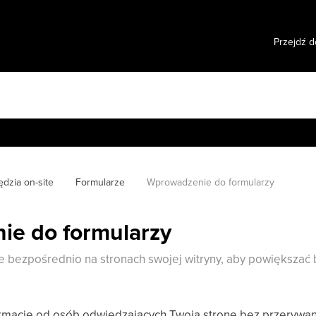
Przejdź d
dzia on-site
Formularze
Wprowadzenie do formularzy
e do formularzy
 bezpośrednio na stronach swojej witryny, aby powiększać 
ormacje od osób odwiedzających Twoją stronę bez przerywan