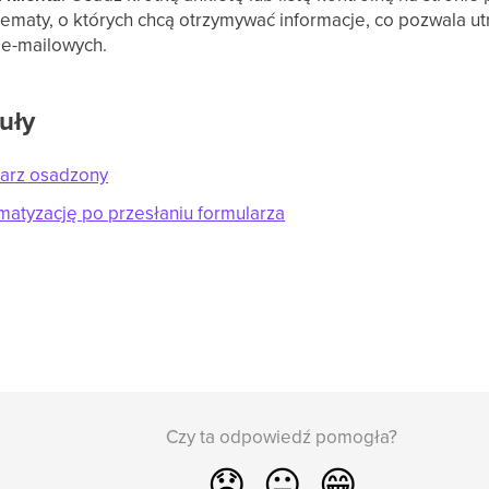
ematy, o których chcą otrzymywać informacje, co pozwala u
e-mailowych.
uły
larz osadzony
matyzację po przesłaniu formularza
Czy ta odpowiedź pomogła?
😞
😐
😁