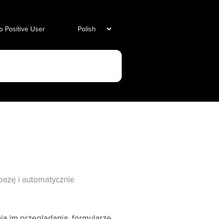
o Positive User
bazę i automatycznie
ia im przeglądania, formularze