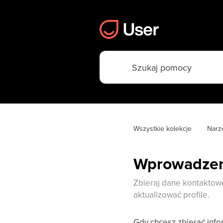
Wszystkie kolekcje
Narzę
Wprowadzeni
Zbieraj dane kontaktowe
aktualizować profile.
Gdy chcesz zbierać inf