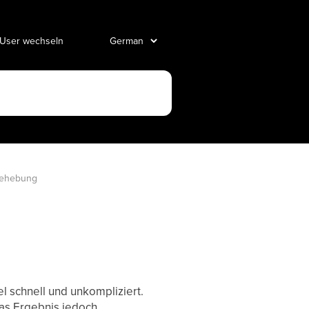
 User wechseln
behebung
l schnell und unkompliziert.
das Ergebnis jedoch