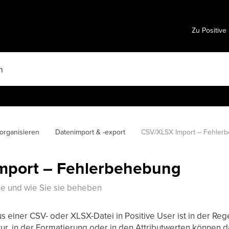
Zu Positive
organisieren
Datenimport & -export
CSV/XLSX Import – Fehler
mport – Fehlerbehebung
e und wie Sie sie beheben
 einer CSV- oder XLSX-Datei in Positive User ist in der Rege
ktur, in der Formatierung oder in den Attributwerten können 