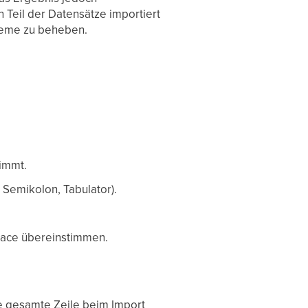
n Teil der Datensätze importiert
obleme zu beheben.
timmt.
 Semikolon, Tabulator).
space übereinstimmen.
die gesamte Zeile beim Import