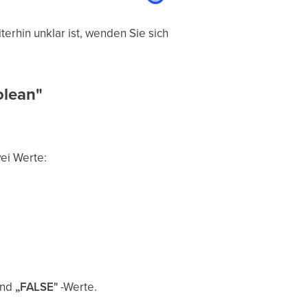
erhin unklar ist, wenden Sie sich
olean"
wei Werte:
und
„FALSE"
-Werte.