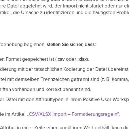
re Datei abgelehnt wird, der Import nicht startet oder nur ei
 Artikel, die Ursache zu identifizieren und die häufigsten Pr
erbehebung beginnen,
stellen Sie sicher, dass
:
gen Format gespeichert ist (
.csv
oder
.xlsx
).
ierung mit der tatsächlichen Kodierung der Datei übereins
atei mit demselben Trennzeichen getrennt sind (z. B. Komma,
iften vorhanden und korrekt benannt sind.
rer Datei mit den Attributtypen in Ihrem Positive User Work
ie im Artikel
„CSV/XLSX Import – Formatierungsregeln"
.
ttribut in einer Zeile einen ungültigen Wert enthält, kann 