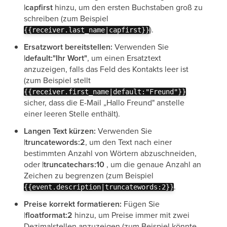
|capfirst
hinzu, um den ersten Buchstaben groß zu
schreiben (zum Beispiel
).
{{receiver.last_name|capfirst}}
Ersatzwort bereitstellen:
Verwenden Sie
|default:"Ihr Wort"
, um einen Ersatztext
anzuzeigen, falls das Feld des Kontakts leer ist
(zum Beispiel stellt
{{receiver.first_name|default:"Freund"}}
sicher, dass die E-Mail „Hallo Freund" anstelle
einer leeren Stelle enthält).
Langen Text kürzen:
Verwenden Sie
|truncatewords:2
, um den Text nach einer
bestimmten Anzahl von Wörtern abzuschneiden,
oder
|truncatechars:10
, um die genaue Anzahl an
Zeichen zu begrenzen (zum Beispiel
.
{{event.description|truncatewords:2}}
Preise korrekt formatieren:
Fügen Sie
|
floatformat:2
hinzu, um Preise immer mit zwei
Dezimalstellen anzuzeigen (zum Beispiel könnte