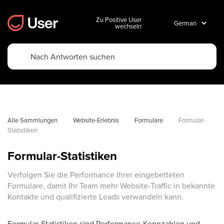
Zu Positive User
wechseln
Alle Sammlungen
Website-Erlebnis
Formulare
Formular-
Statistiken
Formular-Statistiken
Verfolgen Sie die Performance Ihrer eingebetteten
Formulare, damit Ihr Team mehr Website-Traffic in bekannte
Kontakte und qualifizierte Leads verwandeln kann.
Formular-Statistiken sind Performance-Kennzahlen und