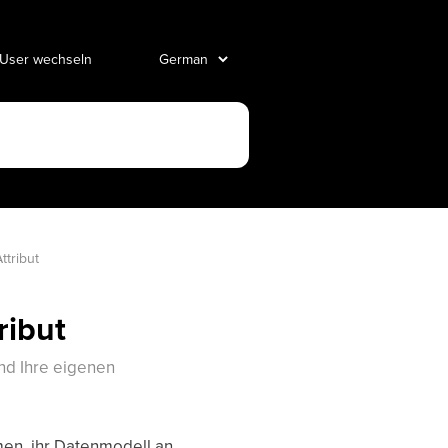
 User wechseln
ttribut
ribut
nd Ihre eigenen
men, ihr Datenmodell an