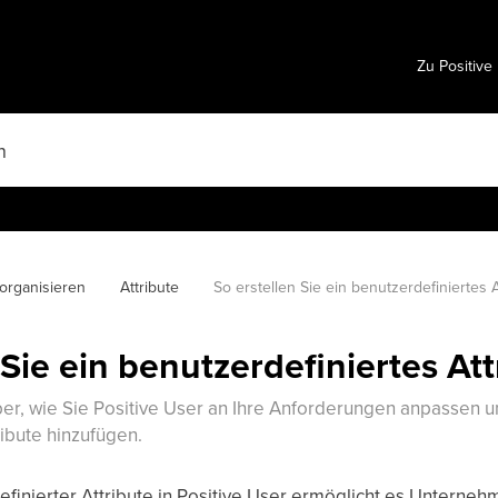
Zu Positive
organisieren
Attribute
So erstellen Sie ein benutzerdefiniertes A
 Sie ein benutzerdefiniertes Att
er, wie Sie Positive User an Ihre Anforderungen anpassen u
ribute hinzufügen.
efinierter Attribute in Positive User ermöglicht es Unterneh