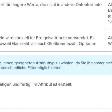
ert für längere Werte, die nicht in andere Datenformate
At
Be
(g
"v
ld wird speziell für Ereignisattribute verwendet. Es
A
sowohl Ganzzahl- als auch Gleitkommazahl-Optionen
We
tig, einen geeigneten Attributtyp zu wählen, da Sie ihn später n
nterschiedliche Filtermöglichkeiten.
tigen und fertig! Ihr Attribut ist erstellt: