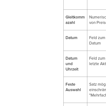
Gleitkomm
Numerisch
azahl
von Preis
Datum
Feld zum
Datum
Datum
Feld zum 
und
letzte Ak
Uhrzeit
Feste
Satz mögl
Auswahl
einschrän
"Mehrfach