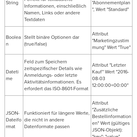
String
"Abonnementplan
Informationen, einschließlich
", Wert "Standard"
Namen, Links oder andere
Textdaten
Attribut
Boolea
Stellt binäre Optionen dar
"Marketingzustim
n
(true/false)
mung" Wert "True"
Feld zum Speichern
Attribut "Letzter
zeitspezifischer Details wie
Dateti
Kauf" Wert "2016-
Anmeldungs- oder letzte
me
08-03
Aktivitätsinformationen. Es
12:00:00+00:00"
erfordert das ISO-8601-Format
Attribut
"Zusätzliche
JSON-
Funktioniert für längere Werte,
Bestellinformation
Dateifo
die nicht in andere
en" Wert (gültiges
rmat
Datenformate passen
JSON-Objekt):
"key": "value"