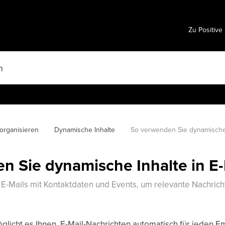
Zu Positive
organisieren
Dynamische Inhalte
So verwenden Sie dynamische 
n Sie dynamische Inhalte in E-
e E-Mails mit Kontaktdaten und Events, um relevante Nachrich
glicht es Ihnen, E-Mail-Nachrichten automatisch für jeden E