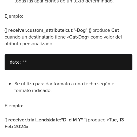
todas las apariciones de un texto determinado.
Ejemplo:
{{ receiver.custom_attribute|cut:"-Dog" }}
produce
Cat
cuando un destinatario tiene «
Cat-Dog
» como valor del
atributo personalizado.
date:""
Se utiliza para dar formato a una fecha según el
formato indicado.
Ejemplo:
{{ receiver.trial_ends|date:"D, d M Y" }}
produce «
Tue, 13
Feb 2024».