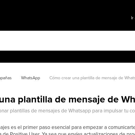
Ir
pañas
WhatsApp
Cómo crear una plantilla de mensaje de What
una plantilla de mensaje de W
onar plantillas de mensajes de Whatsapp para impulsar tu c
sajes es el primer paso esencial para empezar a comunicart
ma de Positive User. Ya sea que envíes actualizaciones de pr