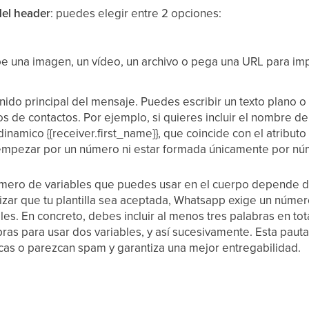
del header
: puedes elegir entre 2 opciones:
be una imagen, un vídeo, un archivo o pega una URL para imp
enido principal del mensaje. Puedes escribir un texto plano o
os de contactos. Por ejemplo, si quieres incluir el nombre de
 dinamico {{receiver.first_name}}, que coincide con el atribut
empezar por un número ni estar formada únicamente por nú
úmero de variables que puedes usar en el cuerpo depende d
izar que tu plantilla sea aceptada, Whatsapp exige un núme
es. En concreto, debes incluir al menos tres palabras en total
bras para usar dos variables, y así sucesivamente. Esta pauta 
as o parezcan spam y garantiza una mejor entregabilidad.