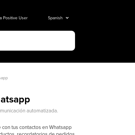
 a Positive User
sapp
hatsapp
omunicación automatizada.
e con tus contactos en Whatsapp
oductos, recordatorios de pedidos