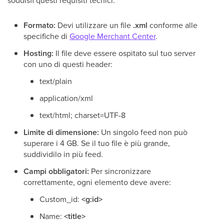
soddisfi questi requisiti tecnici:
Formato:
Devi utilizzare un file
.xml
conforme alle
specifiche di
Google Merchant Center
.
Hosting:
Il file deve essere ospitato sul tuo server
con uno di questi header:
text/plain
application/xml
text/html; charset=UTF-8
Limite di dimensione:
Un singolo feed non può
superare i 4 GB. Se il tuo file è più grande,
suddividilo in più feed.
Campi obbligatori:
Per sincronizzare
correttamente, ogni elemento deve avere:
Custom_id:
<g:id>
Name:
<title>