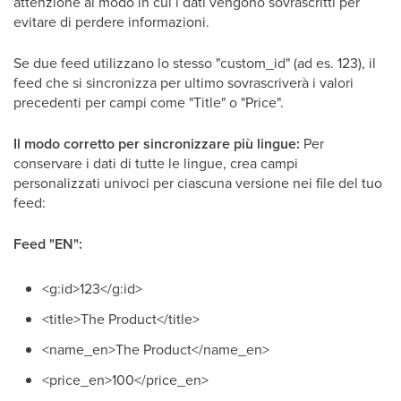
attenzione al modo in cui i dati vengono sovrascritti per
evitare di perdere informazioni.
Se due feed utilizzano lo stesso "custom_id" (ad es. 123), il
feed che si sincronizza per ultimo sovrascriverà i valori
precedenti per campi come "Title" o "Price".
Il modo corretto per sincronizzare più lingue:
Per
conservare i dati di tutte le lingue, crea campi
personalizzati univoci per ciascuna versione nei file del tuo
feed:
Feed "EN":
<g:id>123</g:id>
<title>The Product</title>
<name_en>The Product</name_en>
<price_en>100</price_en>