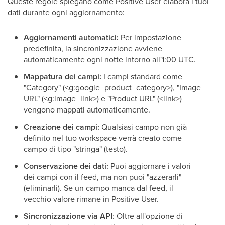
Queste regole spiegano come Positive User elabora i tuoi
dati durante ogni aggiornamento:
Aggiornamenti automatici:
Per impostazione
predefinita, la sincronizzazione avviene
automaticamente ogni notte intorno all'1:00 UTC.
Mappatura dei campi:
I campi standard come
"Category" (<g:google_product_category>), "Image
URL" (<g:image_link>) e "Product URL" (<link>)
vengono mappati automaticamente.
Creazione dei campi:
Qualsiasi campo non già
definito nel tuo workspace verrà creato come
campo di tipo "stringa" (testo).
Conservazione dei dati:
Puoi aggiornare i valori
dei campi con il feed, ma non puoi "azzerarli"
(eliminarli). Se un campo manca dal feed, il
vecchio valore rimane in Positive User.
Sincronizzazione via API
: Oltre all'opzione di