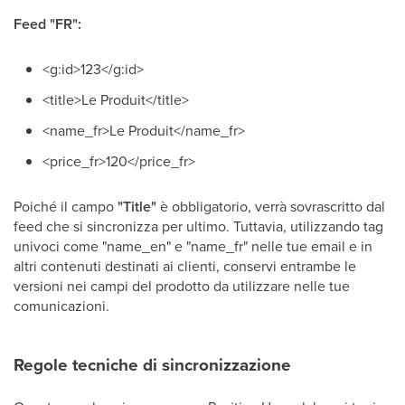
Feed "FR":
<g:id>123</g:id>
<title>Le Produit</title>
<name_fr>Le Produit</name_fr>
<price_fr>120</price_fr>
Poiché il campo
"Title"
è obbligatorio, verrà sovrascritto dal
feed che si sincronizza per ultimo. Tuttavia, utilizzando tag
univoci come "name_en" e "name_fr" nelle tue email e in
altri contenuti destinati ai clienti, conservi entrambe le
versioni nei campi del prodotto da utilizzare nelle tue
comunicazioni.
Regole tecniche di sincronizzazione