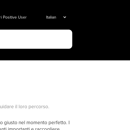
i Positive User
uidare il loro percorso.
io giusto nel momento perfetto. I
nti importanti e raccogliere