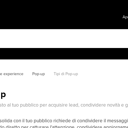
Apr
te experience
Pop-up
Tipi di Pop-up
up
to al tuo pubblico per acquisire lead, condividere novità e g
solida con il tuo pubblico richiede di condividere il messagg
o diretto per catturare l'attenzione, condividere aggiorname