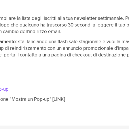
ampliare la lista degli iscritti alla tua newsletter settimanale
po che qualcuno ha trascorso 30 secondi a leggere il tuo b
n cambio dell'indirizzo email.
zzamento
: stai lanciando una flash sale stagionale e vuoi la mas
p di reindirizzamento con un annuncio promozionale d'impat
lic, porta il contatto a una pagina di checkout di destinazione
p-up
one "Mostra un Pop-up" [LINK]