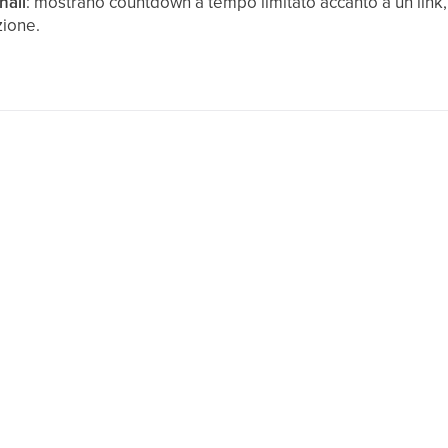
nali
: mostrano countdown a tempo limitato accanto a un link
ione.