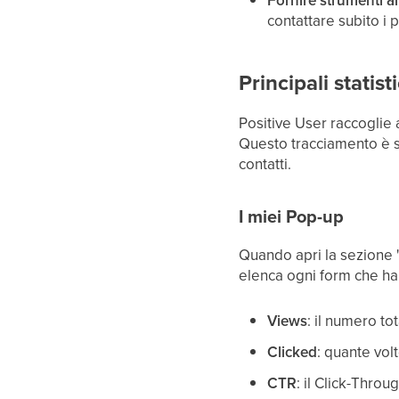
Fornire strumenti a
contattare subito i 
Principali statis
Positive User raccoglie 
Questo tracciamento è sud
contatti.
I miei Pop-up
Quando apri la sezione 
elenca ogni form che hai
Views
: il numero to
Clicked
: quante vol
CTR
: il Click-Throu