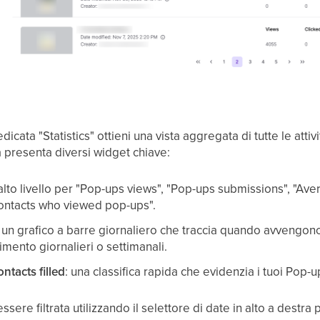
cata "Statistics" ottieni una vista aggregata di tutte le attivi
 presenta diversi widget chiave:
d alto livello per "Pop-ups views", "Pop-ups submissions", "Ave
Contacts who viewed pop-ups".
un grafico a barre giornaliero che traccia quando avvengono g
gimento giornalieri o settimanali.
ntacts filled
: una classifica rapida che evidenzia i tuoi Pop
sere filtrata utilizzando il selettore di date in alto a destra 