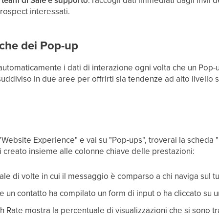
i team di Sale e supporto
: raccogli dati immediati dagli invii 
prospect interessati.
tiche dei Pop-up
automaticamente i dati di interazione ogni volta che un Pop-
diviso in due aree per offrirti sia tendenze ad alto livello si
"Website Experience" e vai su "Pop-ups", troverai la scheda
 creato insieme alle colonne chiave delle prestazioni:
tale di volte in cui il messaggio è comparso a chi naviga sul tu
te un contatto ha compilato un form di input o ha cliccato su u
gh Rate mostra la percentuale di visualizzazioni che si sono tra