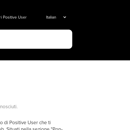
i Positive User
nosciuti.
o di Positive User che ti
. Situati nella sezione "Pop-