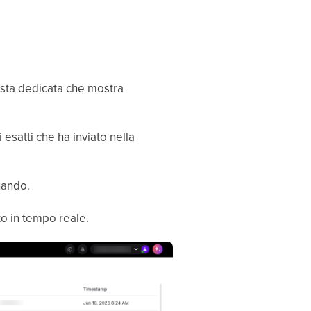
ista dedicata che mostra
 esatti che ha inviato nella
uando.
to in tempo reale.