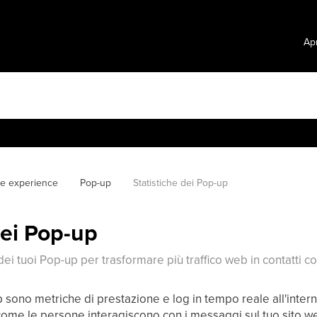
Apr
te experience
Pop-up
Statistiche dei Pop-up
dei Pop-up
ei tuoi Pop-up per trasformare più traffico web in contatti co
p sono metriche di prestazione e log in tempo reale all'intern
me le persone interagiscono con i messaggi sul tuo sito web