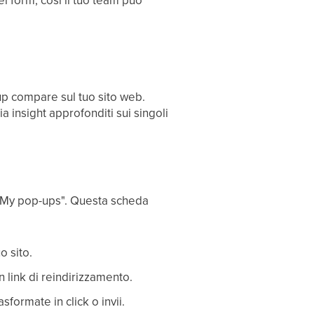
dei form, così il tuo team può
up compare sul tuo sito web.
a insight approfonditi sui singoli
 "My pop-ups". Questa scheda
o sito.
n link di reindirizzamento.
sformate in click o invii.