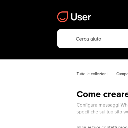
Tutte le collezioni
Camp
Come crear
Configura messaggi Wha
specifiche sul tuo sito w
Invia ai tuoi contatti m