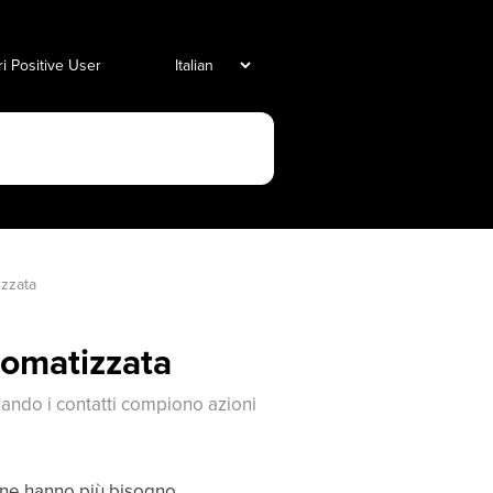
i Positive User
zzata
omatizzata
ndo i contatti compiono azioni
i ne hanno più bisogno.