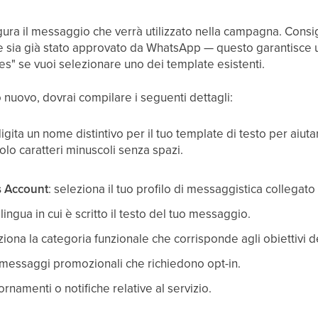
ura il messaggio che verrà utilizzato nella campagna. Consi
 sia già stato approvato da WhatsApp — questo garantisce un 
s" se vuoi selezionare uno dei template esistenti.
 nuovo, dovrai compilare i seguenti dettagli:
digita un nome distintivo per il tuo template di testo per aiutar
solo caratteri minuscoli senza spazi.
 Account
: seleziona il tuo profilo di messaggistica collegat
a lingua in cui è scritto il testo del tuo messaggio.
eziona la categoria funzionale che corrisponde agli obiettivi 
messaggi promozionali che richiedono opt-in.
iornamenti o notifiche relative al servizio.