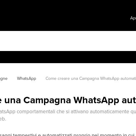
Apr
agne
WhatsApp
Come creare una Campagna WhatsApp automati
e una Campagna WhatsApp aut
tsApp comportamentali che si attivano automaticamente qua
eb.
essaggi tempestivi e automatizzati proprio nel momento in cu