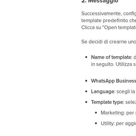
2. Messaggio
Successivamente, config
template predefinito che
Clicca su "Open template
Se decidi di crearne uno
Name of template
: 
in seguito. Utilizza 
WhatsApp Business
Language
: scegli l
Template type
: sel
Marketing: per 
Utility: per agg