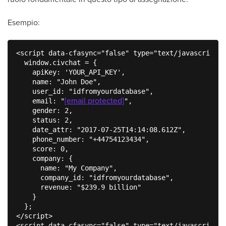
Esempio:
<script data-cfasync="false" type="text/javascript">

  window.civchat = {

    apiKey: 'YOUR_API_KEY',

    name: "John Doe",

    user_id: "idfromyourdatabase",

[email protected]
    email: "
",

    gender: 2,

    status: 2,

    date_attr: "2017-07-25T14:14:08.612Z",

    phone_number: "+44754123434",

    score: 0,

    company: {

      name: "My Company",

      company_id: "idfromyourdatabase",

      revenue: "$239.9 billion"

    }

  };

</script>

<script data-cfasync="false" type="text/javascript" 