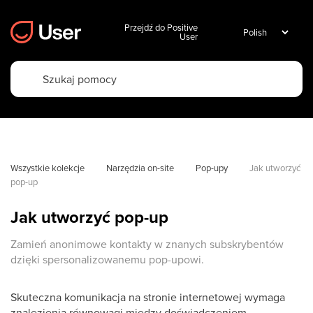
Przejdź do Positive
User
Wszystkie kolekcje
Narzędzia on-site
Pop-upy
Jak utworzyć 
pop-up
Jak utworzyć pop-up
Zamień anonimowe kontakty w znanych subskrybentów
dzięki spersonalizowanemu pop-upowi.
Skuteczna komunikacja na stronie internetowej wymaga
znalezienia równowagi między doświadczeniem