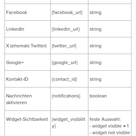
Facebook
{facebook_url}
string
LinkedIn
{linkedin_url}
string
X (ehemals Twitter)
{twitter_url}
string
Google+
{google_url}
string
Kontakt-ID
{contact_id}
string
Nachrichten
{notifications}
boolean
aktivieren
Widget-Sichtbarkeit
{widget_visibilit
feste Auswahl:
y}
- widget visible → 1
- widget not visible