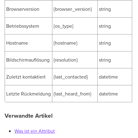
Browserversion
{browser_version}
string
Betriebssystem
{os_type}
string
Hostname
{hostname}
string
Bildschirmauflösung
{resolution}
string
Zuletzt kontaktiert
{last_contacted}
datetime
Letzte Rückmeldung
{last_heard_from}
datetime
Verwandte Artikel
Was ist ein Attribut