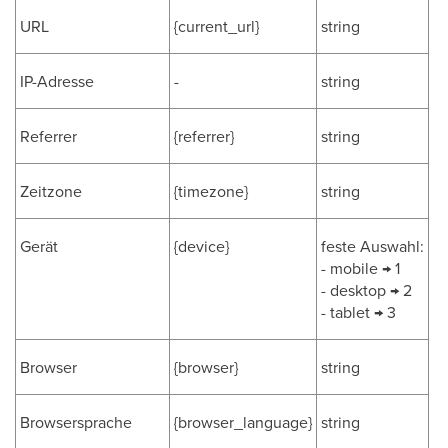
URL
{current_url}
string
IP-Adresse
-
string
Referrer
{referrer}
string
Zeitzone
{timezone}
string
Gerät
{device}
feste Auswahl:
- mobile → 1
- desktop → 2
- tablet → 3
Browser
{browser}
string
Browsersprache
{browser_language}
string