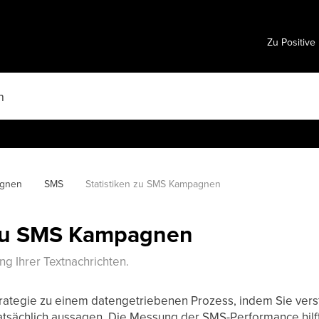
Zu Positive
gnen
SMS
Statistiken zu SMS Kampagnen
 zu SMS Kampagnen
ng Ihrer Textnachrichten.
rategie zu einem datengetriebenen Prozess, indem Sie vers
atsächlich aussagen. Die Messung der SMS-Performance hilf