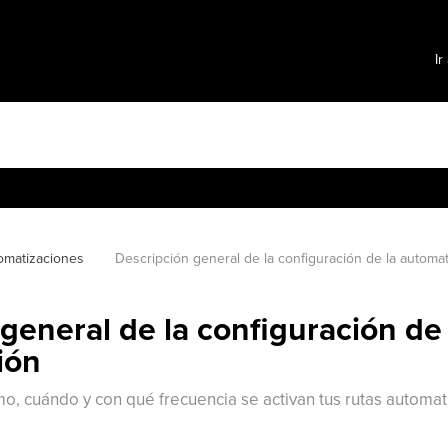
Ir
omatizaciones
Descripción general de la configuración de la automa
general de la configuración de 
ión
, cuándo y con qué frecuencia se activan tus rutas automati