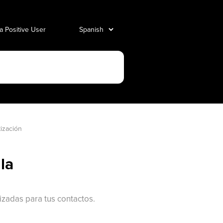
 a Positive User
tización
la
zadas para tus contactos.