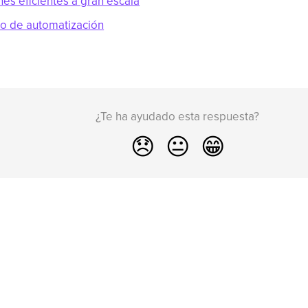
es eficientes a gran escala
jo de automatización
¿Te ha ayudado esta respuesta?
😞
😐
😁