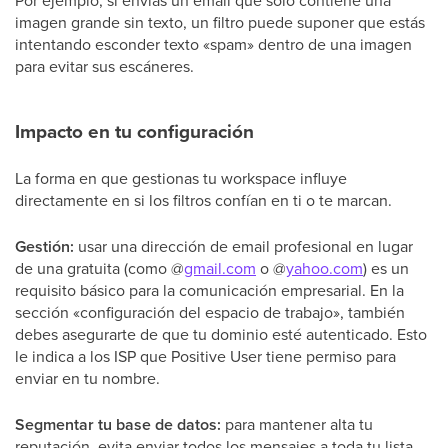
Por ejemplo, si envías un email que solo contiene una
imagen grande sin texto, un filtro puede suponer que estás
intentando esconder texto «spam» dentro de una imagen
para evitar sus escáneres.
Impacto en tu configuración
La forma en que gestionas tu workspace influye
directamente en si los filtros confían en ti o te marcan.
Gestión:
usar una dirección de email profesional en lugar
de una gratuita (como @
gmail.com
o @
yahoo.com
) es un
requisito básico para la comunicación empresarial. En la
sección «configuración del espacio de trabajo», también
debes asegurarte de que tu dominio esté autenticado. Esto
le indica a los ISP que Positive User tiene permiso para
enviar en tu nombre.
Segmentar tu base de datos:
para mantener alta tu
reputación, evita enviar todos los mensajes a toda tu lista.