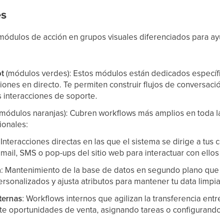
es
 módulos de acción en grupos visuales diferenciados para ay
t
(módulos verdes): Estos módulos están dedicados específi
iones en directo. Te permiten construir flujos de conversaci
s interacciones de soporte.
módulos naranjas): Cubren workflows más amplios en toda la
ionales:
: Interacciones directas en las que el sistema se dirige a tus 
ail, SMS o pop-ups del sitio web para interactuar con ellos 
a
: Mantenimiento de la base de datos en segundo plano que a
personalizados y ajusta atributos para mantener tu data limpia
ternas
: Workflows internos que agilizan la transferencia en
e oportunidades de venta, asignando tareas o configurando 