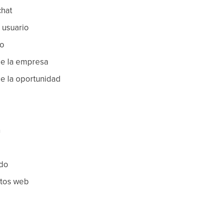
chat
n usuario
to
 de la empresa
de la oportunidad
n
ado
ntos web