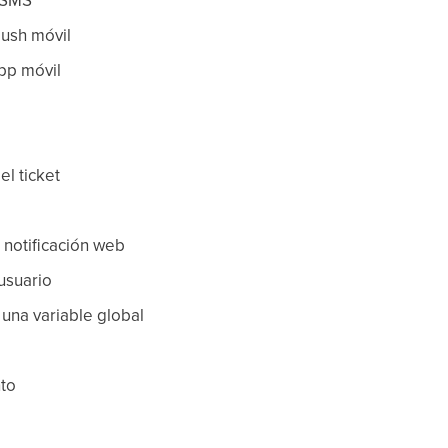
push móvil
pp móvil
el ticket
 notificación web
 usuario
 una variable global
to