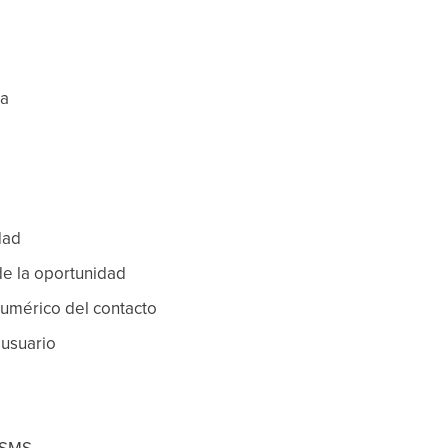
ta
dad
de la oportunidad
 numérico del contacto
 usuario
 SMS