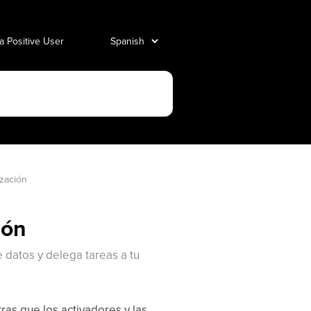
 a Positive User
ización
ión
 datos y delega tareas a tu
ras que los activadores y las