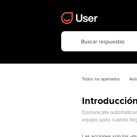
Todos los apartados
Aut
Introducción
Comunícate automáticame
equipo justo cuando lleg
Las acciones son los «m