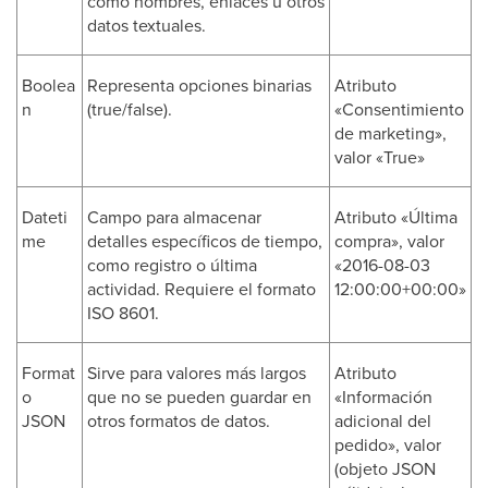
como nombres, enlaces u otros
datos textuales.
Boolea
Representa opciones binarias
Atributo
n
(true/false).
«Consentimiento
de marketing»,
valor «True»
Dateti
Campo para almacenar
Atributo «Última
me
detalles específicos de tiempo,
compra», valor
como registro o última
«2016-08-03
actividad. Requiere el formato
12:00:00+00:00»
ISO 8601.
Format
Sirve para valores más largos
Atributo
o
que no se pueden guardar en
«Información
JSON
otros formatos de datos.
adicional del
pedido», valor
(objeto JSON