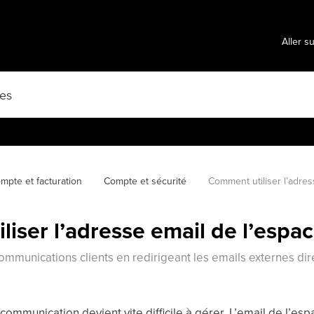
Aller s
mpte et facturation
Compte et sécurité
Comment utiliser l’adres
iser l’adresse email de l’espace
communications clients en redirigeant les emails externes di
 communication devient vite difficile à gérer. L’email de l’es