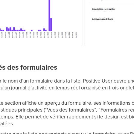
és des formulaires
 le nom d’un formulaire dans la liste, Positive User ouvre u
u’un journal d’activité en temps réel organisé en trois onglet
te section affiche un aperçu du formulaire, ses informations c
tistiques principales (“Vues des formulaires”, “Formulaires r
 temps. Elle permet de vérifier rapidement si le design est b
atées.
 retrouvez la liste des contacts ayant vu le formulaire, avec