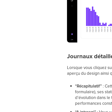
Journaux détaill
Lorsque vous cliquez sur
aperçu du design ainsi q
“Récapitulatif”
: Cet
formulaire), ses sta
d’évolution dans le
performances const
“A interagi”
: Vous y