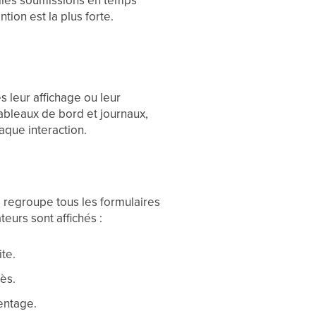
elles soumissions en temps
ion est la plus forte.
s leur affichage ou leur
tableaux de bord et journaux,
haque interaction.
” regroupe tous les formulaires
eurs sont affichés :
ite.
cès.
entage.