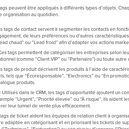
 tags peuvent être appliqués à différents types d’objets. Ch
re organisation au quotidien.
es tags de contact servent à segmenter les contacts en fonc
gagement, de leurs préférences ou d’autres caractéristique
Lead chaud” ou ”Lead froid” afin d’adapter vos actions marke
 Ces tags permettent de catégoriser les entreprises selon leur
relationnel (comme “Client VIP” ou “Partenaire”) ou toute autre
es tags de produit décrivent les produits à l’aide de caractér
s, tels que “Écoresponsable”, “Electronics” ou “En promotion”. 
talogue produits.
: Utilisés dans le CRM, les tags d’opportunité ajoutent un c
emple “Urgent”, “Priorité élevée” ou “À risque”. Ils aident l
érer leur tunnel de vente plus efficacement.
 tags de ticket aident les équipes de relation client à organise
 adaptée en catégorisant et en priorisant les tickets de supp