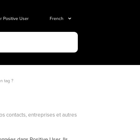
ur Positive User
n tag ?
 contacts, entreprises et autres
onnées dans Positive User. Ils