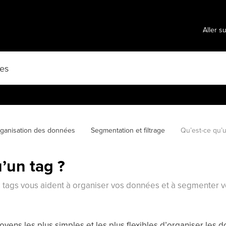
Aller s
ganisation des données
Segmentation et filtrage
Qu’est-ce qu’u
’un tag ?
ags vous aident à organiser vos données et à segmenter vos
oyens les plus simples et les plus flexibles d’organiser les d