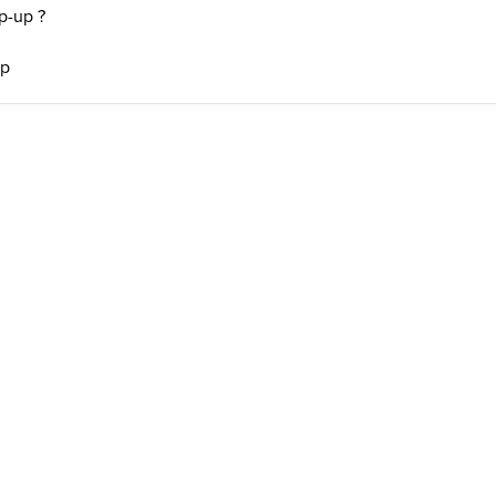
p-up ?
up