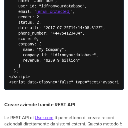
    name: "John Doe",

    user_id: "idfromyourdatabase",

[email protected]
    email: "
",

    gender: 2,

    status: 2,

    date_attr: "2017-07-25T14:14:08.612Z",

    phone_number: "+44754123434",

    score: 0,

    company: {

      name: "My Company",

      company_id: "idfromyourdatabase",

      revenue: "$239.9 billion"

    }

  };

</script>

<script data-cfasync="false" type="text/javascript" 
Creare aziende tramite REST API
Le REST API di
User.com
ti permettono di creare record
aziendali direttamente da sistemi esterni. Questo metodo è