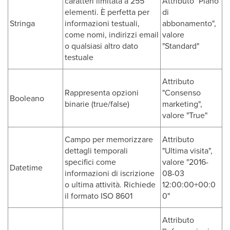
caratteri limitata a 255
Attributo "Piano
elementi. È perfetta per
di
Stringa
informazioni testuali,
abbonamento",
come nomi, indirizzi email
valore
o qualsiasi altro dato
"Standard"
testuale
Attributo
Rappresenta opzioni
"Consenso
Booleano
binarie (true/false)
marketing",
valore "True"
Campo per memorizzare
Attributo
dettagli temporali
"Ultima visita",
specifici come
valore "2016-
Datetime
informazioni di iscrizione
08-03
o ultima attività. Richiede
12:00:00+00:0
il formato ISO 8601
0"
Attributo