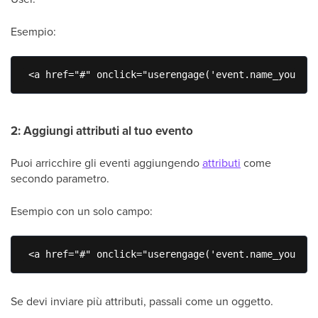
Esempio:
 <a href="#" onclick="userengage('event.name_your_e
2: Aggiungi attributi al tuo evento
Puoi arricchire gli eventi aggiungendo
attributi
come
secondo parametro.
Esempio con un solo campo:
 <a href="#" onclick="userengage('event.name_your_ev
Se devi inviare più attributi, passali come un oggetto.