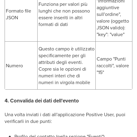
"Informazioni
Funziona per valori più
aggiuntive
Formato file
lunghi che non possono
sull'ordine",
JSON
essere inseriti in altri
valore (oggetto
formati di dati
JSON valido):
"key": "value"
Questo campo è utilizzato
specificamente per gli
Campo "Punti
attributi degli eventi.
Numero
raccolti", valore
Copre sia le opzioni di
"15"
numeri interi che di
numeri in virgola mobile
4. Convalida dei dati dell'evento
Una volta inviati i dati all'applicazione Positive User, puoi
verificarli in due punti:
Profilo del contatto (nella sezione "Eventi")