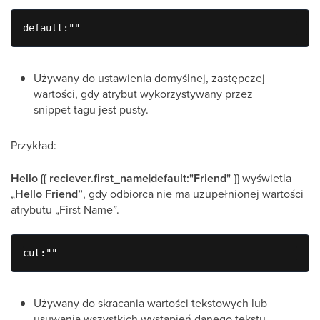
default:""
Używany do ustawienia domyślnej, zastępczej
wartości, gdy atrybut wykorzystywany przez
snippet tagu jest pusty.
Przykład:
Hello {{ reciever.first_name|default:"Friend" }}
wyświetla
„
Hello Friend”
, gdy odbiorca nie ma uzupełnionej wartości
atrybutu „First Name”.
cut:""
Używany do skracania wartości tekstowych lub
usuwania wszystkich wystąpień danego tekstu.