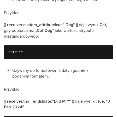
Przykład:
{{ receiver.custom_attribute|cut:"-Dog" }}
daje wynik
Cat
,
gdy odbiorca ma „
Cat-Dog
” jako wartość atrybutu
niestandardowego.
date:""
Używany do formatowania daty zgodnie z
podanym formatem.
Przykład:
{{ receiver.trial_ends|date:"D, d M Y" }}
daje wynik „
Tue, 13
Feb 2024”.