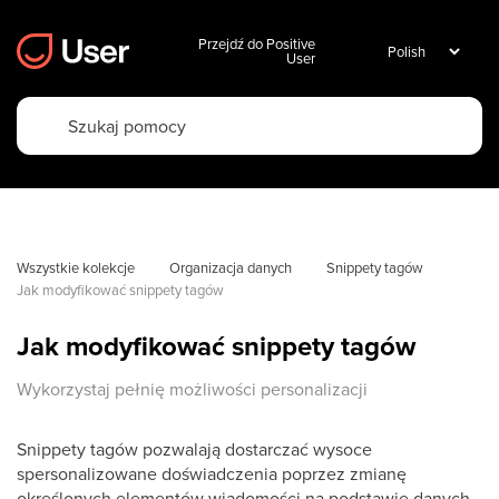
Przejdź do Positive
User
Wszystkie kolekcje
Organizacja danych
Snippety tagów
Jak modyfikować snippety tagów
Jak modyfikować snippety tagów
Wykorzystaj pełnię możliwości personalizacji
Snippety tagów pozwalają dostarczać wysoce
spersonalizowane doświadczenia poprzez zmianę
określonych elementów wiadomości na podstawie danych