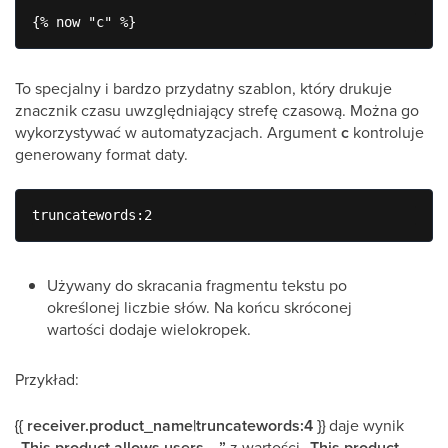
{% now "c" %}
To specjalny i bardzo przydatny szablon, który drukuje
znacznik czasu uwzględniający strefę czasową. Można go
wykorzystywać w automatyzacjach. Argument
c
kontroluje
generowany format daty.
truncatewords:2
Używany do skracania fragmentu tekstu po
określonej liczbie słów. Na końcu skróconej
wartości dodaje wielokropek.
Przykład:
{{ receiver.product_name|truncatewords:4 }}
daje wynik
„
This product allows users ...”
z wartości „
This product