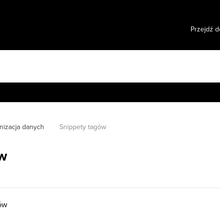
Przejdź d
nizacja danych
Snippety tagów
ów
ów