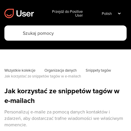
Przejdź do Positive
User
Wszystkie kolekcje
Organizacja danych
Snippety tagów
Jak korzystać ze snippetów tagów w e-mailach
Jak korzystać ze snippetów tagów w
e-mailach
Personalizuj e-maile za pomocą danych kontaktów i
zdarzeń, aby dostarczać trafne wiadomości we właściwym
momencie.