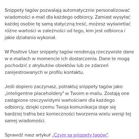
Snippety tagów pozwalają automatycznie personalizować
wiadomości e-mail dla każdego odbiorcy. Zamiast wysyłać
każdej osobie tę samą statyczną treść, możesz wyświetlać
różne wartości w zależności od tego, kim jest odbiorca i
jakie działania wykonał.
W Positive User snippety tagów renderują rzeczywiste dane
w e-mailach w momencie ich dostarczenia. Dane te mogą
pochodzić z atrybutów obiektów lub ze zdarzeń
zarejestrowanych w profilu kontaktu.
Jeśli dopiero zaczynasz, potraktuj snippety tagów jako
„inteligentne placeholdery" w Twoim e-mailu. Zostają one
zastąpione rzeczywistymi wartościami dla każdego
odbiorcy, dzięki czemu Twoja komunikacja staje się
bardziej trafna bez konieczności tworzenia wielu wersji tej
samej wiadomości.
Sprawdź nasz artykuł
„Czym są snippety tagów"
.