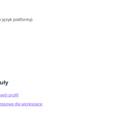
y język platformy)
uły
wój profil
 czasową dla workspace