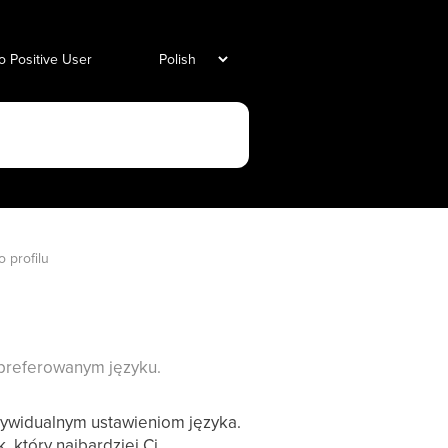
o Positive User
 profilu
w preferowanym języku.
ywidualnym ustawieniom języka.
 który najbardziej Ci