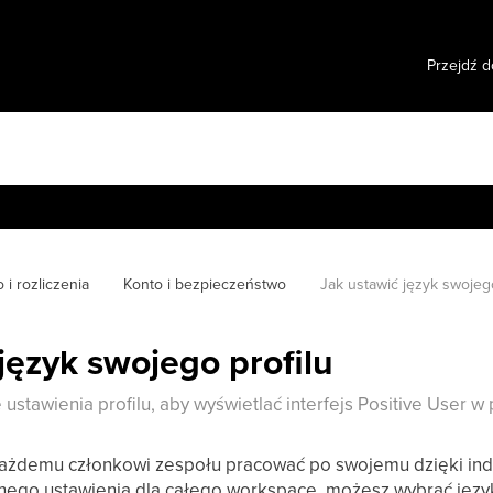
Przejdź d
 i rozliczenia
Konto i bezpieczeństwo
Jak ustawić język swojego
język swojego profilu
 ustawienia profilu, aby wyświetlać interfejs Positive User 
każdemu członkowi zespołu pracować po swojemu dzięki ind
ego ustawienia dla całego workspace, możesz wybrać język,