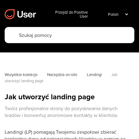
Przejdź do Positive
User
Wszystkie kolekcje
Narzędzia on-site
Landingi
Jak 
utworzyć landing page
Jak utworzyć landing page
Twórz profesjonalne strony do pozyskiwania danych
leadów i konwertuj anonimowe kontakty w klientów.
Landingi (LP) pomagają Twojemu zespołowi zbierać
konkretne dane od potencjalnych klientów w zamian za