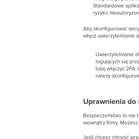
Standardowe aplikac
ryzyko nieautoryzow
Aby skonfigurować weryf
włącz uwierzytelnianie
Uwierzytelnianie 
logujących się prz
tutaj włączyć 2FA
należy skonfiguro
Uprawnienia do s
Bezpieczeństwo to nie 
wewnątrz firmy. Możesz
Jeśli chcesz chronić w