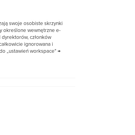
ją swoje osobiste skrzynki
by określone wewnętrzne e-
d dyrektorów, członków
ałkowicie ignorowana i
 do „ustawień workspace" →