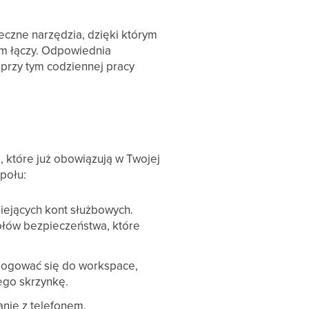
teczne narzędzia, dzięki którym
im łączy. Odpowiednia
 przy tym codziennej pracy
które już obowiązują w Twojej
połu:
iejących kont służbowych.
ołów bezpieczeństwa, które
logować się do workspace,
ego skrzynkę.
nie z telefonem.