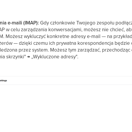
ia e-maili (IMAP):
Gdy członkowie Twojego zespołu podłącza
MAP w celu zarządzania konwersacjami, możesz nie chcieć, a
CRM. Możesz wykluczyć konkretne adresy e-mail — na przykła
erów — dzięki czemu ich prywatna korespondencja będzie c
 śledzona przez system. Możesz tym zarządzać, przechodząc
nia skrzynki" → „Wykluczone adresy".