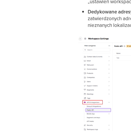
„ustawień workspace"
Dedykowane adresy
zatwierdzonych adr
nieznanych lokaliza