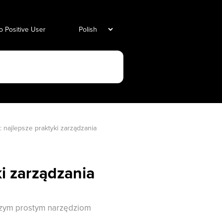
o Positive User
najlepsze praktyki zarządzania 
i zarządzania
aszym prostym narzędziom