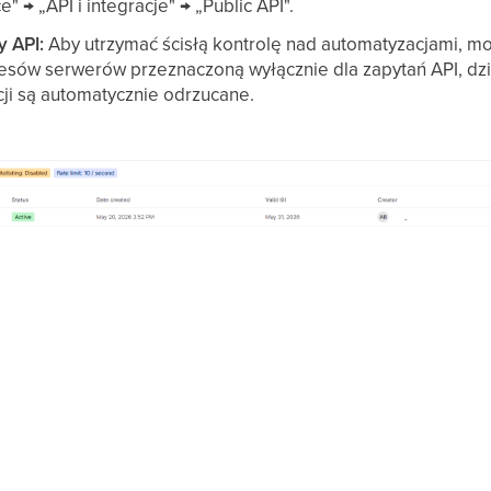
 → „API i integracje" → „Public API".
 API:
Aby utrzymać ścisłą kontrolę nad automatyzacjami, mo
esów serwerów przeznaczoną wyłącznie dla zapytań API, dzi
cji są automatycznie odrzucane.