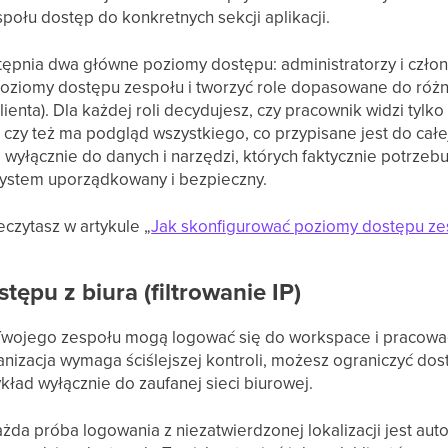
ołu dostęp do konkretnych sekcji aplikacji.
ępnia dwa główne poziomy dostępu: administratorzy i czło
oziomy dostępu zespołu i tworzyć role dopasowane do różnyc
ienta). Dla każdej roli decydujesz, czy pracownik widzi tylk
czy też ma podgląd wszystkiego, co przypisane jest do całe
wyłącznie do danych i narzędzi, których faktycznie potrzebu
system uporządkowany i bezpieczny.
eczytasz w artykule „
Jak skonfigurować poziomy dostępu ze
tępu z biura (filtrowanie IP)
Twojego zespołu mogą logować się do workspace i pracowa
ganizacja wymaga ściślejszej kontroli, możesz ograniczyć d
kład wyłącznie do zaufanej sieci biurowej.
każda próba logowania z niezatwierdzonej lokalizacji jest a