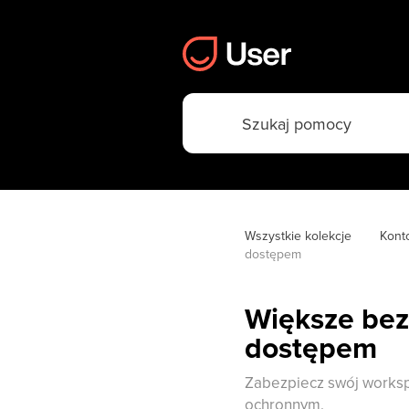
Wszystkie kolekcje
Konto
dostępem
Większe bez
dostępem
Zabezpiecz swój worksp
ochronnym.