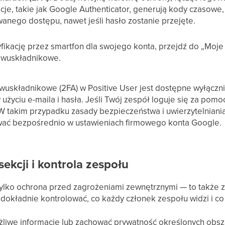
je, takie jak Google Authenticator, generują kody czasowe
anego dostępu, nawet jeśli hasło zostanie przejęte.
ikację przez smartfon dla swojego konta, przejdź do „Moje
 dwuskładnikowe.
dwuskładnikowe (2FA) w Positive User jest dostępne wyłączn
y użyciu e-maila i hasła. Jeśli Twój zespół loguje się za po
. W takim przypadku zasady bezpieczeństwa i uwierzytelnian
wać bezpośrednio w ustawieniach firmowego konta Google.
ekcji i kontrola zespołu
tylko ochrona przed zagrożeniami zewnętrznymi — to także 
 dokładnie kontrolować, co każdy członek zespołu widzi i 
rażliwe informacje lub zachować prywatność określonych ob