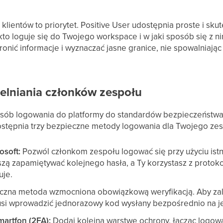
lientów to priorytet. Positive User udostępnia proste i sku
to loguje się do Twojego workspace i w jaki sposób się z n
ronić informacje i wyznaczać jasne granice, nie spowalniając
elniania członków zespołu
b logowania do platformy do standardów bezpieczeństwa, 
dostępnia trzy bezpieczne metody logowania dla Twojego zes
osoft:
Pozwól członkom zespołu logować się przy użyciu istn
szą zapamiętywać kolejnego hasła, a Ty korzystasz z protok
uje.
czna metoda wzmocniona obowiązkową weryfikacją. Aby za
si wprowadzić jednorazowy kod wysłany bezpośrednio na j
martfon (2FA):
Dodaj kolejną warstwę ochrony, łącząc logowa