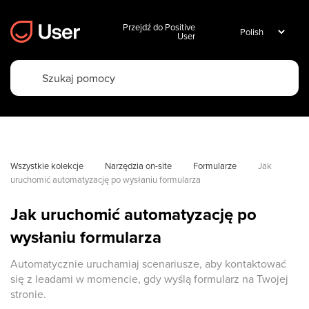
Przejdź do Positive
User
Wszystkie kolekcje
Narzędzia on-site
Formularze
Jak 
uruchomić automatyzację po wysłaniu formularza
Jak uruchomić automatyzację po
wysłaniu formularza
Automatycznie uruchamiaj scenariusze, aby kontaktować
się z leadami w momencie, gdy wyślą formularz na Twojej
stronie.