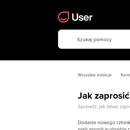
Wszystkie kolekcje
Konto
Jak zaprosi
Sprawdź, jak łatwo zapr
Dodanie nowego członka
swój zespół w obrębie 