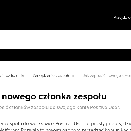
Przejdź d
 i rozliczenia
Zarządzanie zespołem
Jak zaprosić nowego czło
ć nowego członka zespołu
osić członków zespołu do swojego konta Positive User.
 zespołu do workspace Positive User to prosty proces, d
platformy. Pozwala to nowym osobom zarządzać komunikacją,