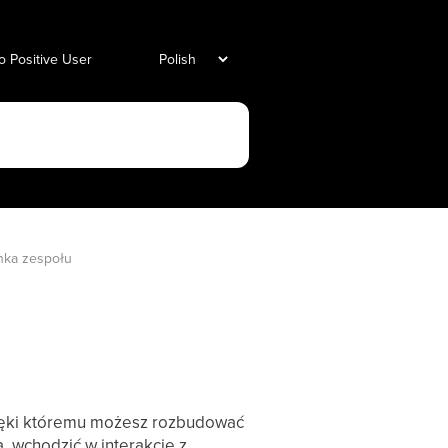
o Positive User
nka zespołu
zięki któremu możesz rozbudować
 wchodzić w interakcje z